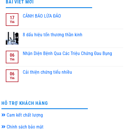
BÀI VIẾT MỚI
CẢNH BÁO LỪA ĐẢO
17
Th6
Không
có
bình
luận
8 dấu hiệu tổn thương thần kinh
ở
CẢNH
Không
BÁO
có
LỪA
bình
ĐẢO
luận
Nhận Diện Bệnh Qua Các Triệu Chứng Đau Bụng
06
ở
8
Th6
Không
dấu
có
hiệu
bình
tổn
luận
Cải thiện chứng tiểu nhiều
06
thương
ở
thần
Nhận
Th6
Không
kinh
Diện
có
Bệnh
bình
Qua
luận
Các
ở
Triệu
Cải
Chứng
thiện
HỖ TRỢ KHÁCH HÀNG
Đau
chứng
Bụng
tiểu
nhiều
Cam kết chất lượng
Chính sách bảo mật