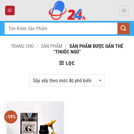
Skip
to
content
Tìm
kiếm:
TRANG CHỦ
/
SẢN PHẨM
/
SẢN PHẨM ĐƯỢC GẮN THẺ
“THUỐC NGỦ”
LỌC
-19%