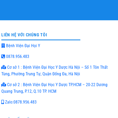
HỖ TRỢ NHIỆT TÌNH
TƯ VẤN MIỄN PHÍ
LIÊN HỆ VỚI CHÚNG TÔI
Bệnh Viện Đại Họi Y
0878.956.483
Cơ sở 1 : Bệnh Viện Đại Học Y Dược Hà Nội – Số 1 Tôn Thất
Tùng, Phường Trung Tự, Quận Đống Đa, Hà Nội
Cơ sở 2 : Bệnh Viện Đại Học Y Dược TP.HCM – 20-22 Dương
Quang Trung, P.12, Q.10 TP. HCM
Zalo:0878.956.483