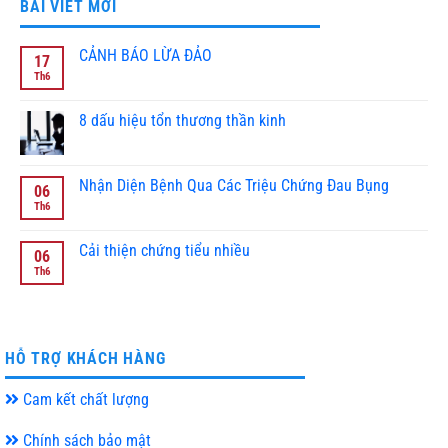
BÀI VIẾT MỚI
CẢNH BÁO LỪA ĐẢO
17
Th6
Không
có
bình
luận
8 dấu hiệu tổn thương thần kinh
ở
CẢNH
Không
BÁO
có
LỪA
bình
ĐẢO
luận
Nhận Diện Bệnh Qua Các Triệu Chứng Đau Bụng
06
ở
8
Th6
Không
dấu
có
hiệu
bình
tổn
luận
Cải thiện chứng tiểu nhiều
06
thương
ở
thần
Nhận
Th6
Không
kinh
Diện
có
Bệnh
bình
Qua
luận
Các
ở
Triệu
Cải
Chứng
thiện
HỖ TRỢ KHÁCH HÀNG
Đau
chứng
Bụng
tiểu
nhiều
Cam kết chất lượng
Chính sách bảo mật