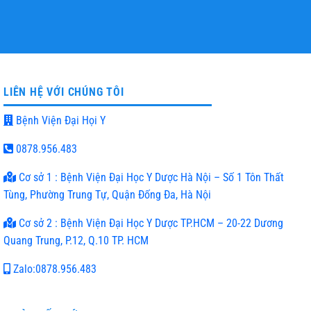
HỖ TRỢ NHIỆT TÌNH
TƯ VẤN MIỄN PHÍ
LIÊN HỆ VỚI CHÚNG TÔI
Bệnh Viện Đại Họi Y
0878.956.483
Cơ sở 1 : Bệnh Viện Đại Học Y Dược Hà Nội – Số 1 Tôn Thất
Tùng, Phường Trung Tự, Quận Đống Đa, Hà Nội
Cơ sở 2 : Bệnh Viện Đại Học Y Dược TP.HCM – 20-22 Dương
Quang Trung, P.12, Q.10 TP. HCM
Zalo:0878.956.483