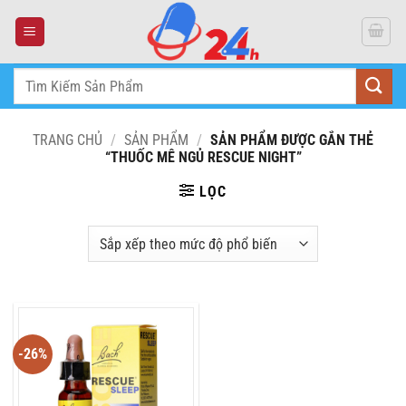
Skip
to
content
Tìm
kiếm:
TRANG CHỦ
/
SẢN PHẨM
/
SẢN PHẨM ĐƯỢC GẮN THẺ
“THUỐC MÊ NGỦ RESCUE NIGHT”
LỌC
-26%