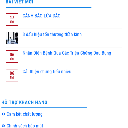
BÀI VIẾT MỚI
CẢNH BÁO LỪA ĐẢO
17
Th6
Không
có
bình
luận
8 dấu hiệu tổn thương thần kinh
ở
CẢNH
Không
BÁO
có
LỪA
bình
ĐẢO
luận
Nhận Diện Bệnh Qua Các Triệu Chứng Đau Bụng
06
ở
8
Th6
Không
dấu
có
hiệu
bình
tổn
luận
Cải thiện chứng tiểu nhiều
06
thương
ở
thần
Nhận
Th6
Không
kinh
Diện
có
Bệnh
bình
Qua
luận
Các
ở
Triệu
Cải
Chứng
thiện
HỖ TRỢ KHÁCH HÀNG
Đau
chứng
Bụng
tiểu
nhiều
Cam kết chất lượng
Chính sách bảo mật