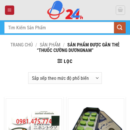
Skip
to
content
Tìm
kiếm:
TRANG CHỦ
/
SẢN PHẨM
/
SẢN PHẨM ĐƯỢC GẮN THẺ
“THUỐC CƯỜNG DƯƠNGNAM”
LỌC