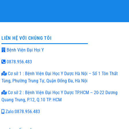
HỖ TRỢ NHIỆT TÌNH
TƯ VẤN MIỄN PHÍ
LIÊN HỆ VỚI CHÚNG TÔI
Bệnh Viện Đại Họi Y
0878.956.483
Cơ sở 1 : Bệnh Viện Đại Học Y Dược Hà Nội – Số 1 Tôn Thất
Tùng, Phường Trung Tự, Quận Đống Đa, Hà Nội
Cơ sở 2 : Bệnh Viện Đại Học Y Dược TP.HCM – 20-22 Dương
Quang Trung, P.12, Q.10 TP. HCM
Zalo:0878.956.483