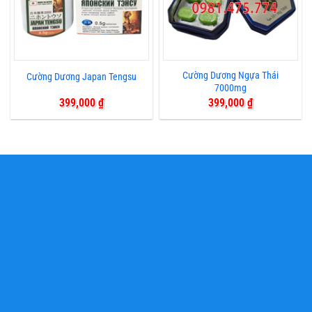
Cường Dương Ngựa Thái
Cường Dương Japan Tengsu
7000mg
399,000
₫
399,000
₫
GIAO HÀNG TOÀN QUỐC
HÀ NỘI - HỒ CHÍ MINH
MUA SỈ CHIẾT KHẤU CAO
GIÁ TỐT NHẤT THỊ TRƯỜNG
UY TÍN - CHẤT LƯỢNG
ĐẢM BẢO HÀNG CHÍNH HÃNG