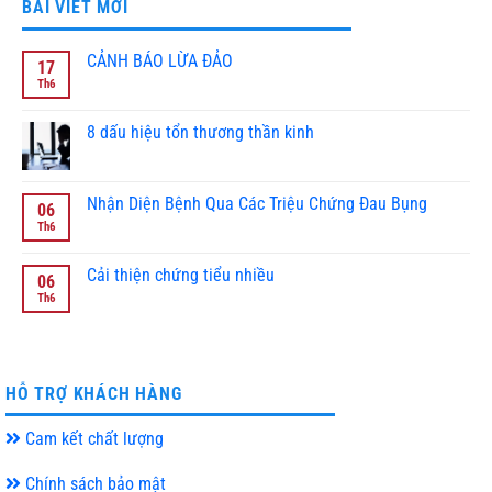
BÀI VIẾT MỚI
CẢNH BÁO LỪA ĐẢO
17
Th6
Không
có
bình
luận
8 dấu hiệu tổn thương thần kinh
ở
CẢNH
Không
BÁO
có
LỪA
bình
ĐẢO
luận
Nhận Diện Bệnh Qua Các Triệu Chứng Đau Bụng
06
ở
8
Th6
Không
dấu
có
hiệu
bình
tổn
luận
Cải thiện chứng tiểu nhiều
06
thương
ở
thần
Nhận
Th6
Không
kinh
Diện
có
Bệnh
bình
Qua
luận
Các
ở
Triệu
Cải
Chứng
thiện
HỖ TRỢ KHÁCH HÀNG
Đau
chứng
Bụng
tiểu
nhiều
Cam kết chất lượng
Chính sách bảo mật