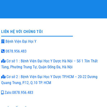
HỖ TRỢ NHIỆT TÌNH
TƯ VẤN MIỄN PHÍ
LIÊN HỆ VỚI CHÚNG TÔI
Bệnh Viện Đại Họi Y
0878.956.483
Cơ sở 1 : Bệnh Viện Đại Học Y Dược Hà Nội – Số 1 Tôn Thất
Tùng, Phường Trung Tự, Quận Đống Đa, Hà Nội
Cơ sở 2 : Bệnh Viện Đại Học Y Dược TP.HCM – 20-22 Dương
Quang Trung, P.12, Q.10 TP. HCM
Zalo:0878.956.483