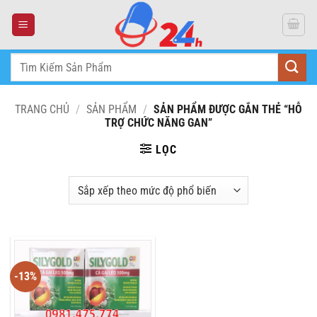
Skip
to
content
Tìm
kiếm:
TRANG CHỦ
/
SẢN PHẨM
/
SẢN PHẨM ĐƯỢC GẮN THẺ “HỖ
TRỢ CHỨC NĂNG GAN”
LỌC
-13%