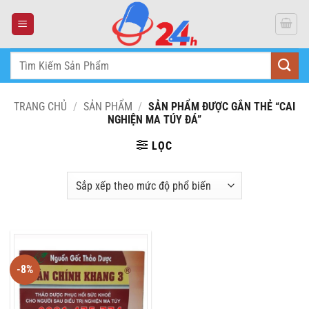
Skip
to
content
Tìm
kiếm:
TRANG CHỦ
/
SẢN PHẨM
/
SẢN PHẨM ĐƯỢC GẮN THẺ “CAI
NGHIỆN MA TÚY ĐÁ”
LỌC
-8%