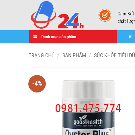
Skip
to
Cam Kết
content
chất lượ
Danh mục sản phẩm
TRANG CHỦ
/
SẢN PHẨM
/
SỨC KHỎE TIÊU D
-4%