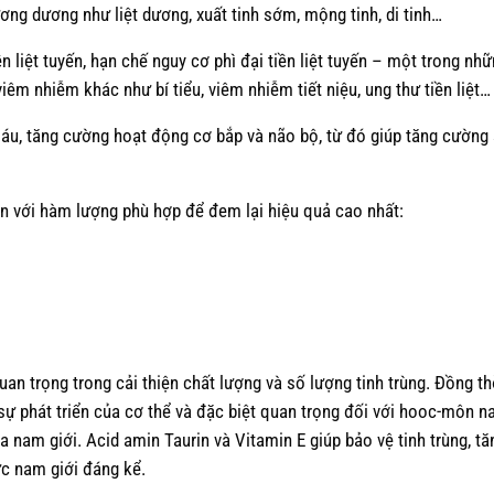
ương dương như liệt dương, xuất tinh sớm, mộng tinh, di tinh…
 liệt tuyến, hạn chế nguy cơ phì đại tiền liệt tuyến – một trong nh
êm nhiễm khác như bí tiểu, viêm nhiễm tiết niệu, ung thư tiền liệt…
áu, tăng cường hoạt động cơ bắp và não bộ, từ đó giúp tăng cường 
n với hàm lượng phù hợp để đem lại hiệu quả cao nhất:
an trọng trong cải thiện chất lượng và số lượng tinh trùng. Đồng t
ự phát triển của cơ thể và đặc biệt quan trọng đối với hooc-môn 
nam giới. Acid amin Taurin và Vitamin E giúp bảo vệ tinh trùng, tă
ực nam giới đáng kể.