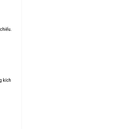
chiếu.
g kích