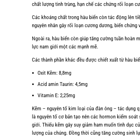
chất lượng tinh trùng, hạn chế các chứng rối loạn c
Các khoáng chất trong hàu biển còn tác động lên tiền
nguyên nhân gây rối loạn cương dương, biến chứng vi
Ngoài ra, hàu biển còn giúp tăng cường tuần hoàn m
lực nam giới một các mạnh mẽ.
Các thành phần khác đều được chiết xuất từ hàu biể
Oxit Kẽm: 8,8mg
Acid amin Taurin: 4,5mg
Vitamin E: 2,25mg
Kẽm – nguyên tố kim loại của đàn ông – tác dụng qu
là nguyên tố cơ bản tạo nên các hormon kiểm soát s
giới. Thiếu kẽm gây suy giảm ham muốn tình dục của 
lượng của chúng. Đồng thời cũng tăng cường sinh l