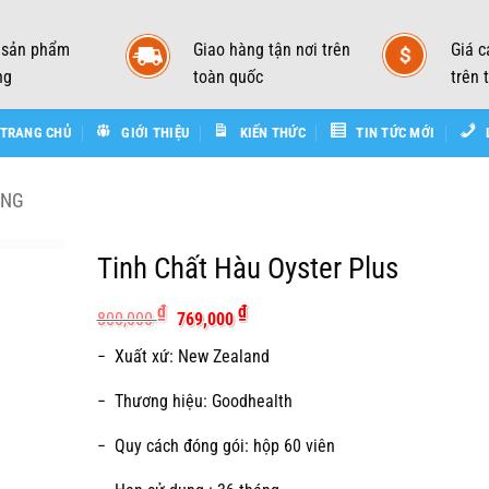
 sản phẩm
Giao hàng tận nơi trên
Giá c
ng
toàn quốc
trên 
TRANG CHỦ
GIỚI THIỆU
KIẾN THỨC
TIN TỨC MỚI
ÙNG
Tinh Chất Hàu Oyster Plus
Giá
Giá
₫
₫
800,000
769,000
gốc
hiện
là:
tại
− Xuất xứ: New Zealand
800,000 ₫.
là:
769,000 ₫.
− Thương hiệu: Goodhealth
− Quy cách đóng gói: hộp 60 viên