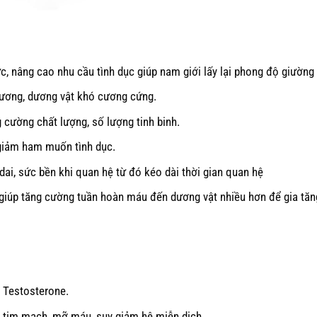
c, nâng cao nhu cầu tình dục giúp nam giới lấy lại phong độ giường 
 dương, dương vật khó cương cứng.
 cường chất lượng, số lượng tinh binh.
 giảm ham muốn tình dục.
ai, sức bền khi quan hệ từ đó kéo dài thời gian quan hệ
giúp tăng cường tuần hoàn máu đến dương vật nhiều hơn để gia tăn
h Testosterone.
p, tim mạch, mỡ máu, suy giảm hệ miễn dịch.