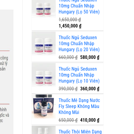
là:
tại
10mg Chuẩn Nhập
1,660,000 ₫.
là:
Hungary (Lọ 50 Viên)
1,290,000 ₫.
1,650,000
₫
Giá
Giá
1,450,000
₫
gốc
hiện
Thuốc Ngủ Seduxen
là:
tại
10mg Chuẩn Nhập
1,650,000 ₫.
là:
Hungary (Lọ 20 Viên)
1,450,000 ₫.
Giá
Giá
660,000
₫
580,000
₫
gốc
hiện
Thuốc Ngủ Seduxen
là:
tại
10mg Chuẩn Nhập
660,000 ₫.
là:
Hungary (Lọ 10 Viên)
580,000 ₫.
Giá
Giá
390,000
₫
360,000
₫
gốc
hiện
Thuốc Mê Dạng Nước
là:
tại
Fly Sleep Không Màu
390,000 ₫.
là:
Không Mùi
360,000 ₫.
Giá
Giá
650,000
₫
410,000
₫
gốc
hiện
Thuốc Thôi Miên Dạng
là:
tại