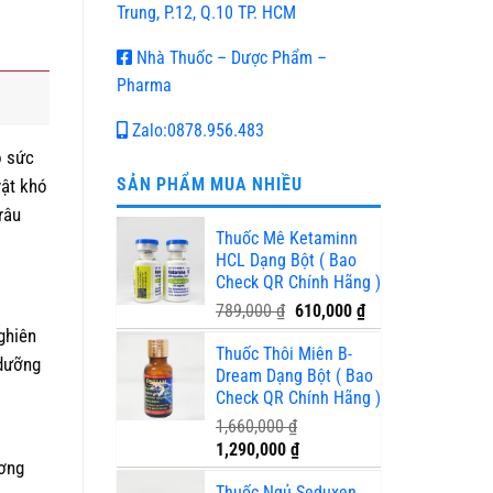
Trung, P.12, Q.10 TP. HCM
Nhà Thuốc – Dược Phẩm –
Pharma
Zalo:0878.956.483
o sức
SẢN PHẨM MUA NHIỀU
vật khó
râu
Thuốc Mê Ketaminn
HCL Dạng Bột ( Bao
Check QR Chính Hãng )
Giá
Giá
789,000
₫
610,000
₫
gốc
hiện
ghiên
Thuốc Thôi Miên B-
là:
tại
 dưỡng
Dream Dạng Bột ( Bao
789,000 ₫.
là:
Check QR Chính Hãng )
610,000 ₫.
1,660,000
₫
Giá
Giá
1,290,000
₫
ương
gốc
hiện
Thuốc Ngủ Seduxen