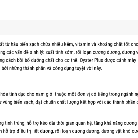
ất từ hàu biển sạch chứa nhiều kẽm, vitamin và khoáng chất tốt ch
ng các vấn đề sinh lý: xuất tinh sớm, rối loạn cương dương, dương 
ng cách bồi bổ dưỡng chất cho cơ thể. Oyster Plus được cánh mày 
a bởi những thành phần và công dụng tuyệt vời này.
khỏe tình dục cho nam giới thuộc một đơn vị có tiếng trong ngành n
ừ vùng biển sạch, đạt chuẩn chất lượng kết hợp với các thành phần
g tinh trùng, hỗ trợ kéo dài thời gian quan hệ, tăng khả năng cương
 hỗ trợ điều trị liệt dương, rối loạn cương dương, dương vật khó c