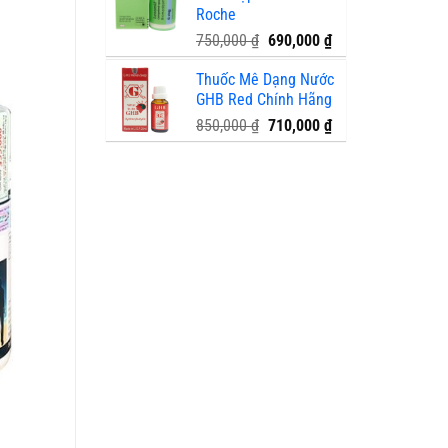
Roche
895,000 ₫.
Giá
Giá
750,000
₫
690,000
₫
gốc
hiện
Thuốc Mê Dạng Nước
là:
tại
GHB Red Chính Hãng
750,000 ₫.
là:
690,000 ₫.
Giá
Giá
850,000
₫
710,000
₫
gốc
hiện
là:
tại
850,000 ₫.
là:
710,000 ₫.