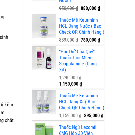
Nước)
Giá
Giá
950,000
₫
880,000
₫
gốc
hiện
ững
Thuốc Mê Ketaminn
là:
tại
HCL Dạng Nước ( Bao
950,000 ₫.
là:
Check QR Chính Hãng )
880,000 ₫.
sinh
Giá
Giá
889,000
₫
780,000
₫
gốc
hiện
“Hơi Thở Của Quỷ”
là:
tại
Thuốc Thôi Miên
889,000 ₫.
là:
Scopolamine (Dạng
780,000 ₫.
Xịt)
1,290,000
₫
Giá
Giá
1,150,000
₫
gốc
hiện
Thuốc Mê Ketaminn
là:
tại
HCL Dạng Xịt( Bao
1,290,000 ₫.
là:
hời kẽm
Check QR Chính Hãng )
1,150,000 ₫.
nam
Giá
Giá
1,159,000
₫
895,000
₫
ng chất
gốc
hiện
Thuốc Ngủ Lexomil
là:
tại
6MG Hộp 30 Viên
1,159,000 ₫.
là: