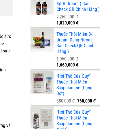
Xịt B-Dream ( Bao
650,000 ₫.
là:
Check QR Chính Hãng )
410,000 ₫.
2,260,000
₫
Giá
Giá
1,820,000
₫
gốc
hiện
Thuốc Thôi Miên B-
là:
tại
óc sức
Dream Dạng Nước (
2,260,000 ₫.
là:
ghệ
Bao Check QR Chính
1,820,000 ₫.
rợ sức
Hãng )
1,960,000
₫
Giá
Giá
1,660,000
₫
inh
gốc
hiện
“Hơi Thở Của Quỷ”
là:
tại
Thuốc Thôi Miên
1,960,000 ₫.
là:
Scopolamine (Dạng
1,660,000 ₫.
Bột)
Giá
Giá
880,000
₫
760,000
₫
gốc
hiện
“Hơi Thở Của Quỷ”
là:
tại
Thuốc Thôi Miên
880,000 ₫.
là:
Scopolamine (Dạng
760,000 ₫.
ợng và